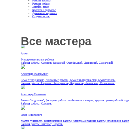
Ремонт техники
Ремонт мебели
Дизайн, декор
Красота и здоровье
Домашний персонал
Студент на час
Все мастера
Антон
Электромонтажные работы
Районы работы: Саратов: Заводской, Октябрьский, Ленинский, Солнечный
Александр Валерьевич
Ремонт "под ключ", плиточные работы, ремонт и отделка стен, ремонт полов.
Районы работы: Саратов: Октябрьский, Кировский, Ленинский, Солнечный.
Александр Иванович
Ремонт "под ключ", фасадные работы, мойка окон и витрин, грузчик, разнорабочий, кур
Районы работы: Саратов.
Иван Николаевич
Мастер-универсал, сантехнические работы, электромонтажные работы, плотницкие рабо
Районы работы: Энгельс; Саратов.