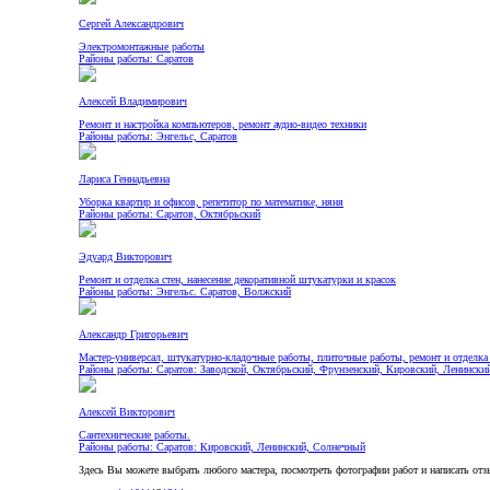
Сергей Александрович
Электромонтажные работы
Районы работы: Саратов
Алексей Владимирович
Ремонт и настройка компьютеров, ремонт аудио-видео техники
Районы работы: Энгельс, Саратов
Лариса Геннадьевна
Уборка квартир и офисов, репетитор по математике, няня
Районы работы: Саратов, Октябрьский
Эдуард Викторович
Ремонт и отделка стен, нанесение декоративной штукатурки и красок
Районы работы: Энгельс. Саратов, Волжский
Александр Григорьевич
Мастер-универсал, штукатурно-кладочные работы, плиточные работы, ремонт и отделка 
Районы работы: Саратов: Заводской, Октябрьский, Фрунзенский, Кировский, Ленински
Алексей Викторович
Сантехнические работы.
Районы работы: Саратов: Кировский, Ленинский, Солнечный
Здесь Вы можете выбрать любого мастера, посмотреть фотографии работ и написать отз