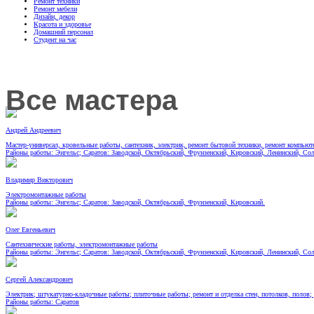
Ремонт техники
Ремонт мебели
Дизайн, декор
Красота и здоровье
Домашний персонал
Студент на час
Все мастера
Андрей Андреевич
Мастер-универсал, кровельные работы, сантехник, электрик, ремонт бытовой техники, ремонт компьют
Районы работы: Энгельс; Саратов: Заводской, Октябрьский, Фрунзенский, Кировский, Ленинский, Со
Владимир Викторович
Электромонтажные работы
Районы работы: Энгельс; Саратов: Заводской, Октябрьский, Фрунзенский, Кировский.
Олег Евгеньевич
Сантехнические работы, электромонтажные работы
Районы работы: Энгельс; Саратов: Заводской, Октябрьский, Фрунзенский, Кировский, Ленинский, Со
Сергей Александрович
Электрик; штукатурно-кладочные работы; плиточные работы; ремонт и отделка стен, потолков, полов;
Районы работы: Саратов