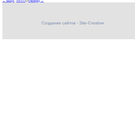
← назад
1
..
10
11
12
13
14
вперед →
Создание сайтов - Site-Creative