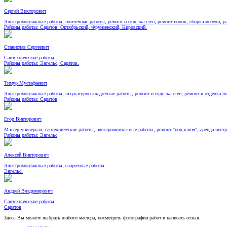
Сергей Викторович
Электромонтажные работы, плиточные работы, ремонт и отделка стен, ремонт полов, сборка мебели, р
Районы работы: Саратов: Октябрьский, Фрунзенский, Кировский.
Станислав Сергеевич
Сантехнические работы.
Районы работы: Энгельс; Саратов.
Тимур Мустафаевич
Электромонтажные работы, штукатурно-кладочные работы, ремонт и отделка стен, ремонт и отделка п
Районы работы: Саратов
Егор Викторович
Мастер-универсал, сантехнические работы, электромонтажные работы, ремонт "под ключ", аренда инстр
Районы работы: Энгельс
Алексей Викторович
Электромонтажные работы, сварочные работы
Энгельс.
Андрей Владимирович
Сантехнические работы
Саратов
Здесь Вы можете выбрать любого мастера, посмотреть фотографии работ и написать отзыв.